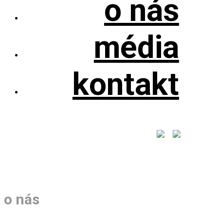
o nás
média
kontakt
o nás